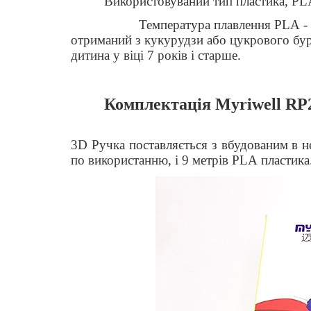
Використовуваний тип пластика,
PL
Температура плавлення
PLA
-
отриманий з кукурудзи або цукрового бу
дитина у віці 7 років і старше.
Комплектація Myriwell RP
3
D
Ручка поставляється з вбудованим в н
по використанню, і 9 метрів
PLA
пластика