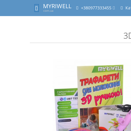
MYRIWELL
+380977333455
Ка
com.ua
3