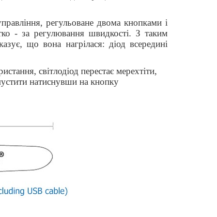
правління, регульоване двома кнопками і
тко - за регулювання швидкості. З таким
азує, що вона нагрілася: діод всередині
истання, світлодіод перестає мерехтіти,
апустити натиснувши на кнопку