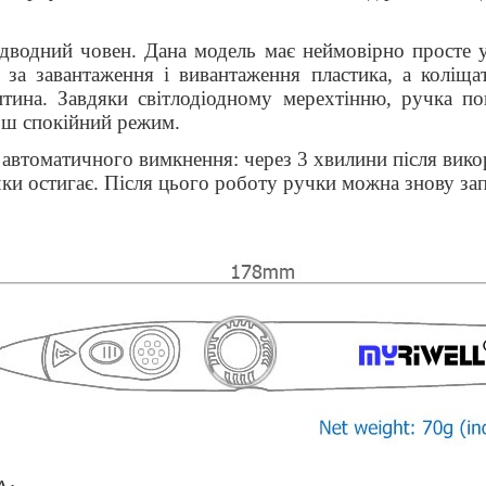
водний човен. Дана модель має неймовірно просте у
за завантаження і вивантаження пластика, а коліща
тина.
Завдяки світлодіодному мерехтінню, ручка пок
льш спокійний режим.
 автоматичного вимкнення: через 3 хвилини після викор
учки остигає. Після цього роботу ручки можна знову з