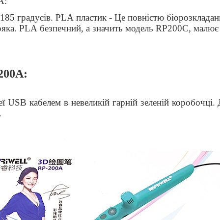
A
:
 185 градусів.
PLA
пластик - Це повністю біорозкладан
ряка.
PLA
безпечний, а значить модель
RP
200С, малює
200A:
еї
USB
кабелем в невеликій гарній зеленій коробочці. 
.