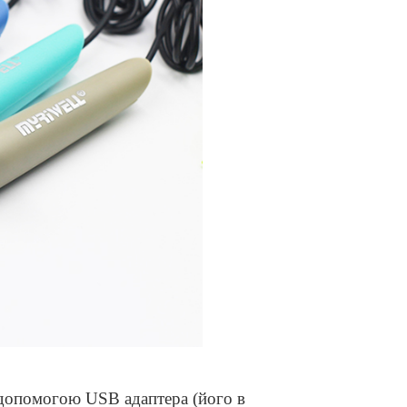
а допомогою
USB
адаптера (його в