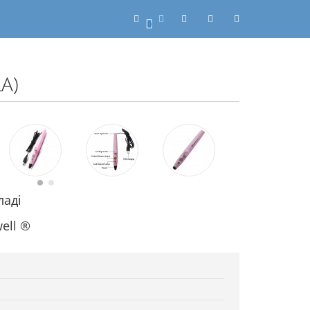
0
A)
ладі
ell ®