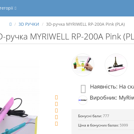
тегорії
3D РУЧКИ
3D-ручка MYRIWELL RP-200A Pink (PLA)
D-ручка MYRIWELL RP-200A Pink (PL
Наявність: На ск
Виробник: MyRiw
Бонусні бали:
777
Ціна в бонусних балах:
5999