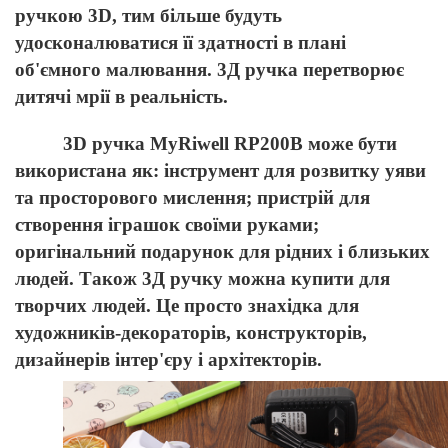
ручкою 3
D
, тим більше будуть
удосконалюватися її здатності в плані
об'ємного малювання. 3Д ручка перетворює
дитячі мрії в реальність.
3D ручка MyRiwell RP200
B
може бути
використана як: інструмент для розвитку уяви
та просторового мислення; пристрій для
створення іграшок своїми руками;
оригінальний подарунок для рідних і близьких
людей. Також 3Д ручку можна купити для
творчих людей. Це просто знахідка для
художників-декораторів, конструкторів,
дизайнерів інтер'єру і архітекторів.