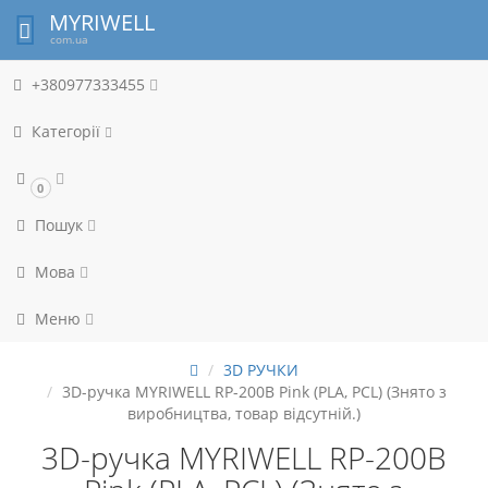
MYRIWELL
com.ua
+380977333455
Категорії
0
Пошук
Мова
Меню
3D РУЧКИ
3D-ручка MYRIWELL RP-200B Pink (PLA, PCL) (Знято з
виробництва, товар відсутній.)
3D-ручка MYRIWELL RP-200B