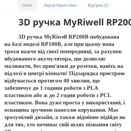
Опис
Характеристики
Відгуки (2)
3
D
ручка
MyRiwell
RP
20
3D ручка MyRiwell RP200B побудована
на базі моделі RP100B, але при цьому вона
трохи важче
від
своєї попередниці, за рахунок
вбудованого акумулятора, що дозволяє
малювати, без прив'язки до розетки, навіть на
підлозі в центрі кімнати! Підзарядка пристрою
відбувається протягом 40 хвилин, що
забезпечує до 1 години роботи з PLA
пластиком або ж до 2 годин роботи з PCL
пластиком. Вона дуже проста у використанні, і
оснащена зручною панеллю керування. Має
зрозумілий дизайн, а також відмінно підійде як
для тих, хто починає свій шлях пізнання світу