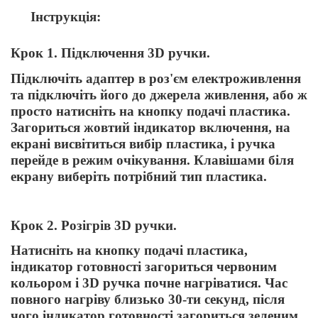
Інструкція:
Крок 1. Підключення 3
D
ручки.
Підключіть адаптер в роз'єм електроживлення
та підключіть його до джерела живлення, або ж
просто натисніть на кнопку подачі пластика.
Загориться жовтий індикатор включення, на
екрані висвітиться вибір пластика, і ручка
перейде в режим очікування. Клавішами біля
екрану виберіть потрібний тип пластика.
Крок 2. Розігрів 3
D
ручки.
Натисніть на кнопку подачі пластика,
індикатор готовності загориться червоним
кольором і 3
D
ручка почне нагріватися. Час
повного нагріву близько 30-ти секунд, після
чого індикатор готовності загориться зеленим