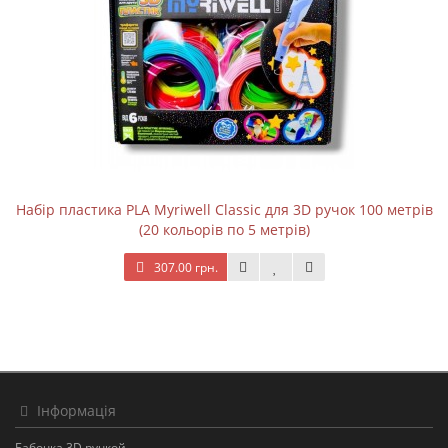
Набір пластика PLA Myriwell Classic для 3D ручок 100 метрів
(20 кольорів по 5 метрів)
307.00 грн.
Інформація
Бабочка 3D ручкой