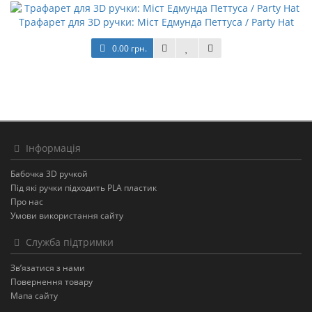
Трафарет для 3D ручки: Міст Едмунда Петтуса / Party Hat
0.00 грн.
Інформація
Бабочка 3D ручкой
Під які ручки підходить PLA пластик
Про нас
Умови використання сайту
Служба підтримки
Зв’язатися з нами
Повернення товару
Мапа сайту